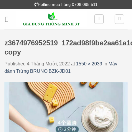
Skip
Hotline mua hàng 0708 095 511
to
content
z3674976952519_172ad98f9be2aa61a1
copy
Published
4 Tháng Mười, 2022
at
1550 × 2039
in
Máy
đánh Trứng BRUNO BZK-JD01