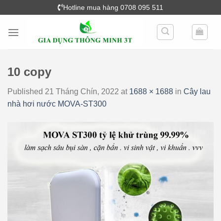
Skip
Hotline mua hàng 0708 095 511
to
content
10 copy
Published
21 Tháng Chín, 2022
at
1688 × 1688
in
Cây lau
nhà hơi nước MOVA-ST300