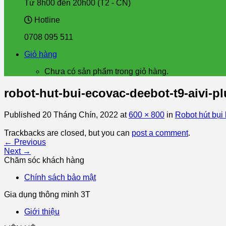
Từ 8h00 đến 20h00 (T2 - CN)
Hotline
0708 095 511
Giỏ hàng
Chưa có sản phẩm trong giỏ hàng.
robot-hut-bui-ecovac-deebot-t9-aivi-pl
Published
20 Tháng Chín, 2022
at
600 × 800
in
Robot hút bụi
Trackbacks are closed, but you can
post a comment
.
←
Previous
Next
→
Chăm sóc khách hàng
Chính sách bảo mật
Gia dụng thông minh 3T
Giới thiệu