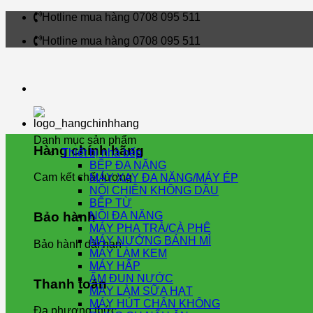
Skip
Hotline mua hàng 0708 095 511
to
Hotline mua hàng 0708 095 511
content
Danh mục sản phẩm
Hàng chính hãng
Thiết bị nhà bếp
BẾP ĐA NĂNG
Cam kết chất lượng
MÁY XAY ĐA NĂNG/MÁY ÉP
NỒI CHIÊN KHÔNG DẦU
BẾP TỪ
NỒI ĐA NĂNG
Bảo hành
MÁY PHA TRÀ/CÀ PHÊ
MÁY NƯỚNG BÁNH MÌ
Bảo hành dài hạn
MÁY LÀM KEM
MÁY HẤP
ẤM ĐUN NƯỚC
Thanh toán
MÁY LÀM SỮA HẠT
MÁY HÚT CHÂN KHÔNG
Đa phương thức