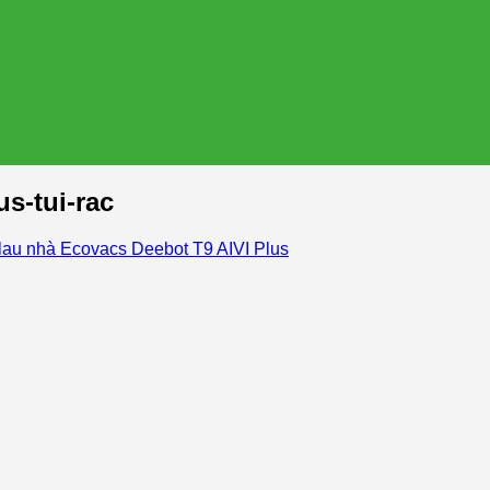
us-tui-rac
 lau nhà Ecovacs Deebot T9 AIVI Plus