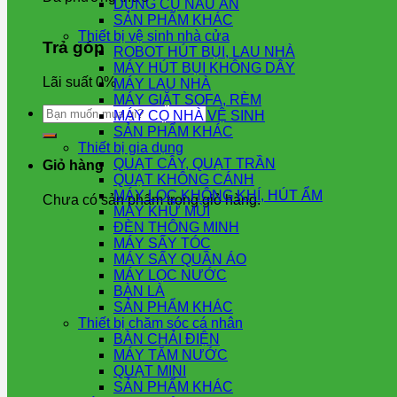
DỤNG CỤ NẤU ĂN
SẢN PHẨM KHÁC
Thiết bị vệ sinh nhà cửa
Trả góp
ROBOT HÚT BỤI, LAU NHÀ
MÁY HÚT BỤI KHÔNG DÂY
Lãi suất 0%
MÁY LAU NHÀ
MÁY GIẶT SOFA, RÈM
Tìm
MÁY CỌ NHÀ VỆ SINH
kiếm:
SẢN PHẨM KHÁC
Thiết bị gia dụng
QUẠT CÂY, QUẠT TRẦN
Giỏ hàng
QUẠT KHÔNG CÁNH
MÁY LỌC KHÔNG KHÍ, HÚT ẨM
Chưa có sản phẩm trong giỏ hàng.
MÁY KHỬ MÙI
ĐÈN THÔNG MINH
MÁY SẤY TÓC
MÁY SẤY QUẦN ÁO
MÁY LỌC NƯỚC
BÀN LÀ
SẢN PHẨM KHÁC
Thiết bị chăm sóc cá nhân
BÀN CHẢI ĐIỆN
MÁY TĂM NƯỚC
QUẠT MINI
SẢN PHẨM KHÁC