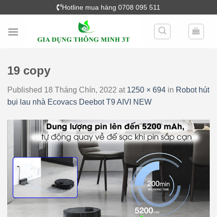
Skip
Hotline mua hàng 0708 095 511
to
content
19 copy
Published
18 Tháng Chín, 2022
at
1250 × 694
in
Robot hút
bụi lau nhà Ecovacs Deebot T9 AIVI NEW