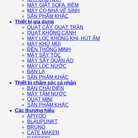
MÁY GIẶT SOFA, RÈM
MÁY CỌ NHÀ VỆ SINH
SẢN PHẨM KHÁC
Thiết bị gia dụng
QUẠT CÂY, QUẠT TRẦN
QUẠT KHÔNG CÁNH
MÁY LỌC KHÔNG KHÍ, HÚT ẨM
MÁY KHỬ MÙI
ĐÈN THÔNG MINH
MÁY SẤY TÓC
MÁY SẤY QUẦN ÁO
MÁY LỌC NƯỚC
BÀN LÀ
SẢN PHẨM KHÁC
Thiết bị chăm sóc cá nhân
BÀN CHẢI ĐIỆN
MÁY TĂM NƯỚC
QUẠT MINI
SẢN PHẨM KHÁC
Các thương hiệu
APIYOO
BLAUPUNKT
BRUNO
CATE MAKER