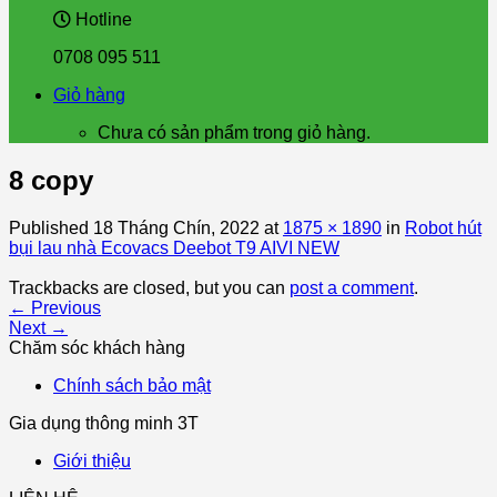
Hotline
0708 095 511
Giỏ hàng
Chưa có sản phẩm trong giỏ hàng.
8 copy
Published
18 Tháng Chín, 2022
at
1875 × 1890
in
Robot hút
bụi lau nhà Ecovacs Deebot T9 AIVI NEW
Trackbacks are closed, but you can
post a comment
.
←
Previous
Next
→
Chăm sóc khách hàng
Chính sách bảo mật
Gia dụng thông minh 3T
Giới thiệu