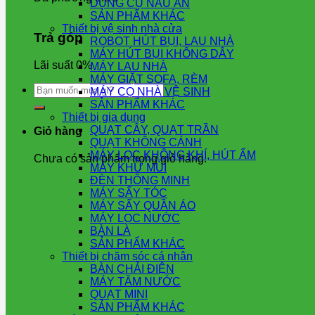
DỤNG CỤ NẤU ĂN
SẢN PHẨM KHÁC
Thiết bị vệ sinh nhà cửa
Trả góp
ROBOT HÚT BỤI, LAU NHÀ
MÁY HÚT BỤI KHÔNG DÂY
Lãi suất 0%
MÁY LAU NHÀ
MÁY GIẶT SOFA, RÈM
Tìm
MÁY CỌ NHÀ VỆ SINH
kiếm:
SẢN PHẨM KHÁC
Thiết bị gia dụng
QUẠT CÂY, QUẠT TRẦN
Giỏ hàng
QUẠT KHÔNG CÁNH
MÁY LỌC KHÔNG KHÍ, HÚT ẨM
Chưa có sản phẩm trong giỏ hàng.
MÁY KHỬ MÙI
ĐÈN THÔNG MINH
MÁY SẤY TÓC
MÁY SẤY QUẦN ÁO
MÁY LỌC NƯỚC
BÀN LÀ
SẢN PHẨM KHÁC
Thiết bị chăm sóc cá nhân
BÀN CHẢI ĐIỆN
MÁY TĂM NƯỚC
QUẠT MINI
SẢN PHẨM KHÁC