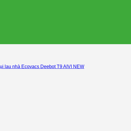
bụi lau nhà Ecovacs Deebot T9 AIVI NEW