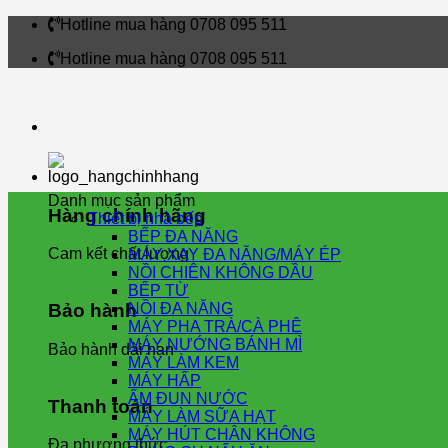
Skip
Hotline mua hàng 0708 095 511
to
Hotline mua hàng 0708 095 511
content
Danh mục sản phẩm
Hàng chính hãng
Thiết bị nhà bếp
BẾP ĐA NĂNG
Cam kết chất lượng
MÁY XAY ĐA NĂNG/MÁY ÉP
NỒI CHIÊN KHÔNG DẦU
BẾP TỪ
NỒI ĐA NĂNG
Bảo hành
MÁY PHA TRÀ/CÀ PHÊ
MÁY NƯỚNG BÁNH MÌ
Bảo hành dài hạn
MÁY LÀM KEM
MÁY HẤP
ẤM ĐUN NƯỚC
Thanh toán
MÁY LÀM SỮA HẠT
MÁY HÚT CHÂN KHÔNG
Đa phương thức