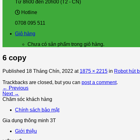
Từ 8h00 đến 20h00 (T2 - CN)
Hotline
0708 095 511
Giỏ hàng
Chưa có sản phẩm trong giỏ hàng.
6 copy
Published
18 Tháng Chín, 2022
at
1875 × 2215
in
Robot hút 
Trackbacks are closed, but you can
post a comment
.
←
Previous
Next
→
Chăm sóc khách hàng
Chính sách bảo mật
Gia dụng thông minh 3T
Giới thiệu