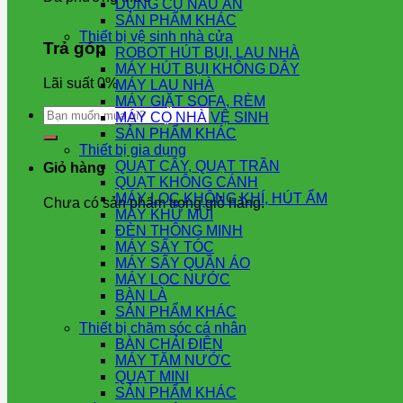
DỤNG CỤ NẤU ĂN
SẢN PHẨM KHÁC
Thiết bị vệ sinh nhà cửa
Trả góp
ROBOT HÚT BỤI, LAU NHÀ
MÁY HÚT BỤI KHÔNG DÂY
Lãi suất 0%
MÁY LAU NHÀ
MÁY GIẶT SOFA, RÈM
Tìm
MÁY CỌ NHÀ VỆ SINH
kiếm:
SẢN PHẨM KHÁC
Thiết bị gia dụng
QUẠT CÂY, QUẠT TRẦN
Giỏ hàng
QUẠT KHÔNG CÁNH
MÁY LỌC KHÔNG KHÍ, HÚT ẨM
Chưa có sản phẩm trong giỏ hàng.
MÁY KHỬ MÙI
ĐÈN THÔNG MINH
MÁY SẤY TÓC
MÁY SẤY QUẦN ÁO
MÁY LỌC NƯỚC
BÀN LÀ
SẢN PHẨM KHÁC
Thiết bị chăm sóc cá nhân
BÀN CHẢI ĐIỆN
MÁY TĂM NƯỚC
QUẠT MINI
SẢN PHẨM KHÁC