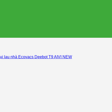
bụi lau nhà Ecovacs Deebot T9 AIVI NEW