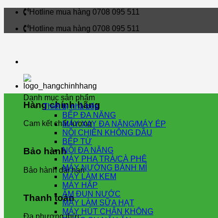
Skip
Hotline mua hàng 0708 095 511
to
Hotline mua hàng 0708 095 511
content
Danh mục sản phẩm
Hàng chính hãng
Thiết bị nhà bếp
BẾP ĐA NĂNG
Cam kết chất lượng
MÁY XAY ĐA NĂNG/MÁY ÉP
NỒI CHIÊN KHÔNG DẦU
BẾP TỪ
NỒI ĐA NĂNG
Bảo hành
MÁY PHA TRÀ/CÀ PHÊ
MÁY NƯỚNG BÁNH MÌ
Bảo hành dài hạn
MÁY LÀM KEM
MÁY HẤP
ẤM ĐUN NƯỚC
Thanh toán
MÁY LÀM SỮA HẠT
MÁY HÚT CHÂN KHÔNG
Đa phương thức