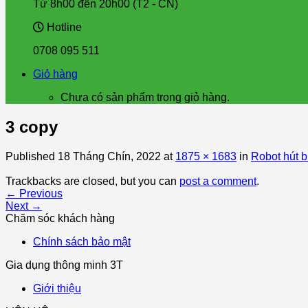
Từ 8h00 đến 20h00 (T2 - CN)
Hotline
0708 095 511
Giỏ hàng
Chưa có sản phẩm trong giỏ hàng.
3 copy
Published
18 Tháng Chín, 2022
at
1875 × 1683
in
Robot hút 
Trackbacks are closed, but you can
post a comment
.
←
Previous
Next
→
Chăm sóc khách hàng
Chính sách bảo mật
Gia dụng thông minh 3T
Giới thiệu