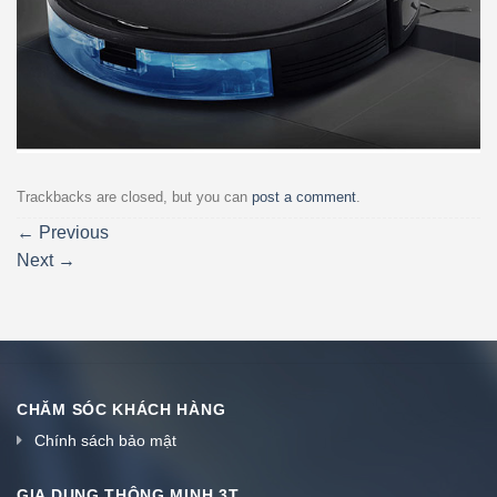
Trackbacks are closed, but you can
post a comment
.
←
Previous
Next
→
CHĂM SÓC KHÁCH HÀNG
Chính sách bảo mật
GIA DỤNG THÔNG MINH 3T