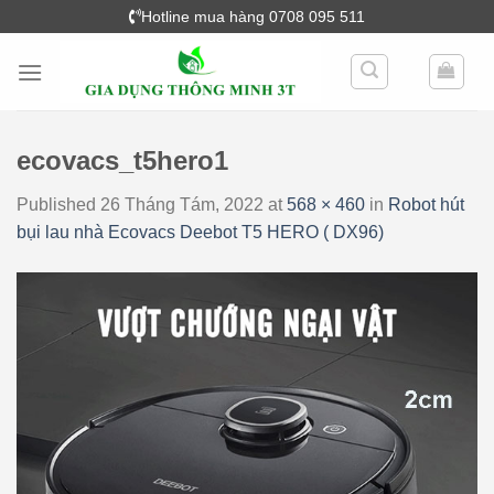
Skip
Hotline mua hàng 0708 095 511
to
content
ecovacs_t5hero1
Published
26 Tháng Tám, 2022
at
568 × 460
in
Robot hút
bụi lau nhà Ecovacs Deebot T5 HERO ( DX96)