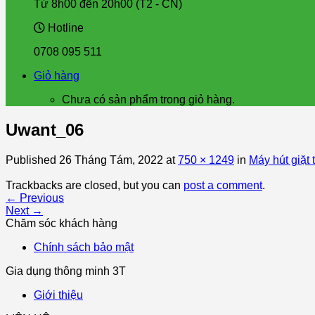
Từ 8h00 đến 20h00 (T2 - CN)
Hotline
0708 095 511
Giỏ hàng
Chưa có sản phẩm trong giỏ hàng.
Uwant_06
Published
26 Tháng Tám, 2022
at
750 × 1249
in
Máy hút giặ
Trackbacks are closed, but you can
post a comment
.
←
Previous
Next
→
Chăm sóc khách hàng
Chính sách bảo mật
Gia dụng thông minh 3T
Giới thiệu