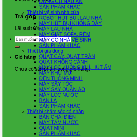
DỤNG CỤ NẤU ĂN
SẢN PHẨM KHÁC
Thiết bị vệ sinh nhà cửa
Trả góp
ROBOT HÚT BỤI, LAU NHÀ
MÁY HÚT BỤI KHÔNG DÂY
Lãi suất 0%
MÁY LAU NHÀ
MÁY GIẶT SOFA, RÈM
Tìm
MÁY CỌ NHÀ VỆ SINH
kiếm:
SẢN PHẨM KHÁC
Thiết bị gia dụng
QUẠT CÂY, QUẠT TRẦN
Giỏ hàng
QUẠT KHÔNG CÁNH
MÁY LỌC KHÔNG KHÍ, HÚT ẨM
Chưa có sản phẩm trong giỏ hàng.
MÁY KHỬ MÙI
ĐÈN THÔNG MINH
MÁY SẤY TÓC
MÁY SẤY QUẦN ÁO
MÁY LỌC NƯỚC
BÀN LÀ
SẢN PHẨM KHÁC
Thiết bị chăm sóc cá nhân
BÀN CHẢI ĐIỆN
MÁY TĂM NƯỚC
QUẠT MINI
SẢN PHẨM KHÁC