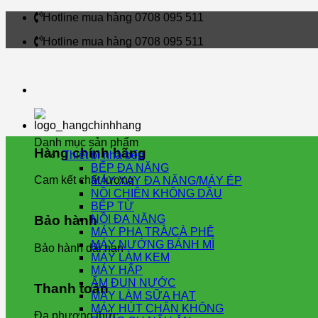
Skip
Hotline mua hàng 0708 095 511
to
Hotline mua hàng 0708 095 511
content
Danh mục sản phẩm
Hàng chính hãng
Thiết bị nhà bếp
BẾP ĐA NĂNG
Cam kết chất lượng
MÁY XAY ĐA NĂNG/MÁY ÉP
NỒI CHIÊN KHÔNG DẦU
BẾP TỪ
NỒI ĐA NĂNG
Bảo hành
MÁY PHA TRÀ/CÀ PHÊ
MÁY NƯỚNG BÁNH MÌ
Bảo hành dài hạn
MÁY LÀM KEM
MÁY HẤP
ẤM ĐUN NƯỚC
Thanh toán
MÁY LÀM SỮA HẠT
MÁY HÚT CHÂN KHÔNG
Đa phương thức