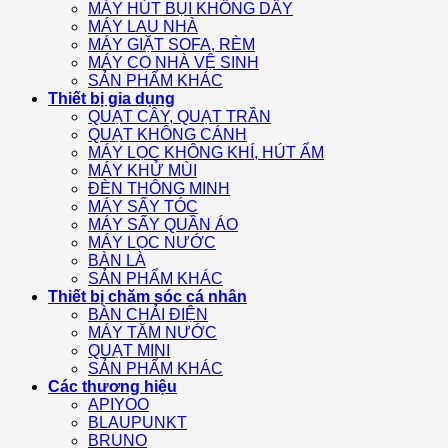
MÁY HÚT BỤI KHÔNG DÂY
MÁY LAU NHÀ
MÁY GIẶT SOFA, RÈM
MÁY CỌ NHÀ VỆ SINH
SẢN PHẨM KHÁC
Thiết bị gia dụng
QUẠT CÂY, QUẠT TRẦN
QUẠT KHÔNG CÁNH
MÁY LỌC KHÔNG KHÍ, HÚT ẨM
MÁY KHỬ MÙI
ĐÈN THÔNG MINH
MÁY SẤY TÓC
MÁY SẤY QUẦN ÁO
MÁY LỌC NƯỚC
BÀN LÀ
SẢN PHẨM KHÁC
Thiết bị chăm sóc cá nhân
BÀN CHẢI ĐIỆN
MÁY TĂM NƯỚC
QUẠT MINI
SẢN PHẨM KHÁC
Các thương hiệu
APIYOO
BLAUPUNKT
BRUNO