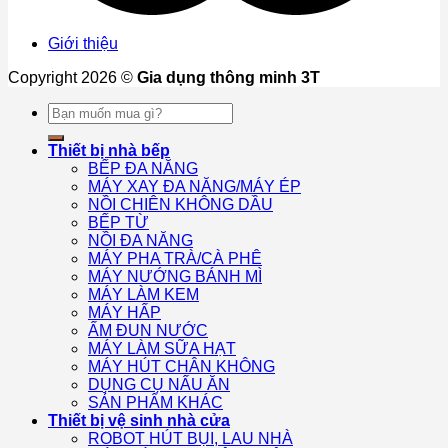
Giới thiệu
Copyright 2026 ©
Gia dụng thông minh 3T
Tìm
kiếm:
Thiết bị nhà bếp
BẾP ĐA NĂNG
MÁY XAY ĐA NĂNG/MÁY ÉP
NỒI CHIÊN KHÔNG DẦU
BẾP TỪ
NỒI ĐA NĂNG
MÁY PHA TRÀ/CÀ PHÊ
MÁY NƯỚNG BÁNH MÌ
MÁY LÀM KEM
MÁY HẤP
ẤM ĐUN NƯỚC
MÁY LÀM SỮA HẠT
MÁY HÚT CHÂN KHÔNG
DỤNG CỤ NẤU ĂN
SẢN PHẨM KHÁC
Thiết bị vệ sinh nhà cửa
ROBOT HÚT BỤI, LAU NHÀ