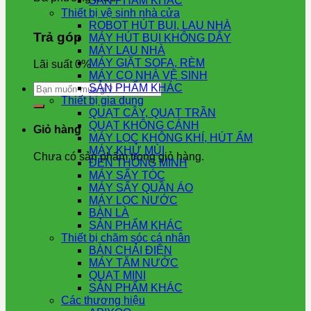
SẢN PHẨM KHÁC
Thiết bị vệ sinh nhà cửa
ROBOT HÚT BỤI, LAU NHÀ
Trả góp
MÁY HÚT BỤI KHÔNG DÂY
MÁY LAU NHÀ
MÁY GIẶT SOFA, RÈM
Lãi suất 0%
MÁY CỌ NHÀ VỆ SINH
Tìm
SẢN PHẨM KHÁC
kiếm:
Thiết bị gia dụng
QUẠT CÂY, QUẠT TRẦN
QUẠT KHÔNG CÁNH
Giỏ hàng
MÁY LỌC KHÔNG KHÍ, HÚT ẨM
MÁY KHỬ MÙI
Chưa có sản phẩm trong giỏ hàng.
ĐÈN THÔNG MINH
MÁY SẤY TÓC
MÁY SẤY QUẦN ÁO
MÁY LỌC NƯỚC
BÀN LÀ
SẢN PHẨM KHÁC
Thiết bị chăm sóc cá nhân
BÀN CHẢI ĐIỆN
MÁY TĂM NƯỚC
QUẠT MINI
SẢN PHẨM KHÁC
Các thương hiệu