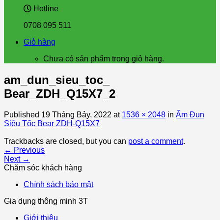
Hotline
0708 095 511
Giỏ hàng
Chưa có sản phẩm trong giỏ hàng.
am_dun_sieu_toc_
Bear_ZDH_Q15X7_2
Published
19 Tháng Bảy, 2022
at
1536 × 2048
in
Ấm Đun
Siêu Tốc Bear ZDH-Q15X7
Trackbacks are closed, but you can
post a comment
.
←
Previous
Next
→
Chăm sóc khách hàng
Chính sách bảo mật
Gia dụng thông minh 3T
Giới thiệu