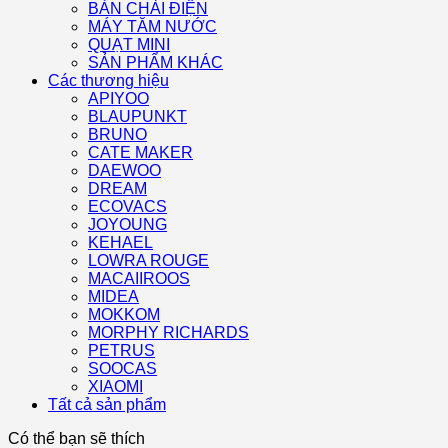
BÀN CHẢI ĐIỆN
MÁY TĂM NƯỚC
QUẠT MINI
SẢN PHẨM KHÁC
Các thương hiệu
APIYOO
BLAUPUNKT
BRUNO
CATE MAKER
DAEWOO
DREAM
ECOVACS
JOYOUNG
KEHAEL
LOWRA ROUGE
MACAIIROOS
MIDEA
MOKKOM
MORPHY RICHARDS
PETRUS
SOOCAS
XIAOMI
Tất cả sản phẩm
Có thể bạn sẽ thích