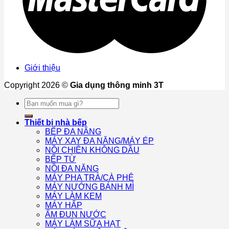
Giới thiệu
Copyright 2026 ©
Gia dụng thông minh 3T
Tìm
kiếm:
Thiết bị nhà bếp
BẾP ĐA NĂNG
MÁY XAY ĐA NĂNG/MÁY ÉP
NỒI CHIÊN KHÔNG DẦU
BẾP TỪ
NỒI ĐA NĂNG
MÁY PHA TRÀ/CÀ PHÊ
MÁY NƯỚNG BÁNH MÌ
MÁY LÀM KEM
MÁY HẤP
ẤM ĐUN NƯỚC
MÁY LÀM SỮA HẠT