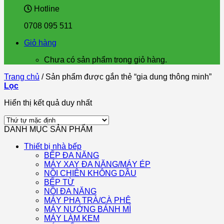
Hotline
0708 095 511
Giỏ hàng
Chưa có sản phẩm trong giỏ hàng.
Trang chủ
/
Sản phẩm được gắn thẻ “gia dung thông minh”
Lọc
Hiển thị kết quả duy nhất
DANH MỤC SẢN PHẨM
Thiết bị nhà bếp
BẾP ĐA NĂNG
MÁY XAY ĐA NĂNG/MÁY ÉP
NỒI CHIÊN KHÔNG DẦU
BẾP TỪ
NỒI ĐA NĂNG
MÁY PHA TRÀ/CÀ PHÊ
MÁY NƯỚNG BÁNH MÌ
MÁY LÀM KEM