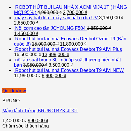
ROBOT HÚT BỤI LAU NHÀ XIAOMI MIJA 1T ( HÁNG
MỚI 95% )
4,990,000
₫
2,700,000
₫
máy sấy bát đũa - máy sấy bát có tia UV
3,150,000
₫
2,650,000
₫
Nồi cơm cao tần JOYOUNG F504
1,850,000
₫
1,450,000
₫
Robot hút bụi lau nhà Ecovacs Deebot Ozmo T9 (Bản
quốc tế)
15,000,000
₫
11,890,000
₫
Robot hút bụi lau nhà Ecovacs Deebot T9 AIVI Plus
16,500,000
₫
13,999,000
₫
nồi áp suất bruno 3L , nồi áp suất thương hiệu nhật
bản
3,950,000
₫
3,500,000
₫
Robot hút bụi lau nhà Ecovacs Deebot T9 AIVI NEW
11,990,000
₫
8,900,000
₫
Quick View
BRUNO
Máy đánh Trứng BRUNO BZK-JD01
1,400,000
₫
990,000
₫
Chăm sóc khách hàng