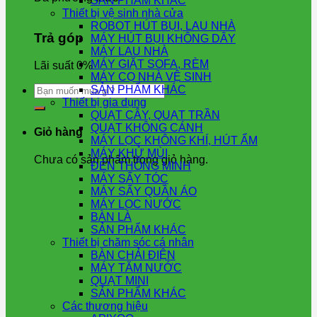
SẢN PHẨM KHÁC
Thiết bị vệ sinh nhà cửa
ROBOT HÚT BỤI, LAU NHÀ
Trả góp
MÁY HÚT BỤI KHÔNG DÂY
MÁY LAU NHÀ
MÁY GIẶT SOFA, RÈM
Lãi suất 0%
MÁY CỌ NHÀ VỆ SINH
Tìm
SẢN PHẨM KHÁC
kiếm:
Thiết bị gia dụng
QUẠT CÂY, QUẠT TRẦN
QUẠT KHÔNG CÁNH
Giỏ hàng
MÁY LỌC KHÔNG KHÍ, HÚT ẨM
MÁY KHỬ MÙI
Chưa có sản phẩm trong giỏ hàng.
ĐÈN THÔNG MINH
MÁY SẤY TÓC
MÁY SẤY QUẦN ÁO
MÁY LỌC NƯỚC
BÀN LÀ
SẢN PHẨM KHÁC
Thiết bị chăm sóc cá nhân
BÀN CHẢI ĐIỆN
MÁY TĂM NƯỚC
QUẠT MINI
SẢN PHẨM KHÁC
Các thương hiệu