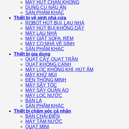
MÁY HÚT CHÂN KHÔNG
DỤNG CỤ NẤU ĂN
SẢN PHẨM KHÁC
Thiết bị vệ sinh nhà cửa
ROBOT HÚT BỤI, LAU NHÀ
MÁY HÚT BỤI KHÔNG DÂY
MÁY LAU NHÀ
MÁY GIẶT SOFA, RÈM
MÁY CỌ NHÀ VỆ SINH
SẢN PHẨM KHÁC
Thiết bị gia dụng
QUẠT CÂY, QUẠT TRẦN
QUẠT KHÔNG CÁNH
MÁY LỌC KHÔNG KHÍ, HÚT ẨM
MÁY KHỬ MÙI
ĐÈN THÔNG MINH
MÁY SẤY TÓC
MÁY SẤY QUẦN ÁO
MÁY LỌC NƯỚC
BÀN LÀ
SẢN PHẨM KHÁC
Thiết bị chăm sóc cá nhân
BÀN CHẢI ĐIỆN
MÁY TĂM NƯỚC
QUẠT MINI